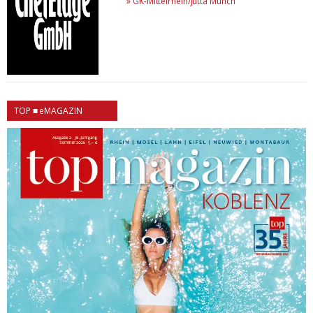
»
GK-Mittelrhein/Jutta Münch
TOP ■ eMAGAZIN